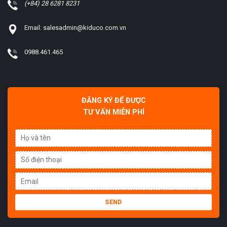
(+84) 28 6281 8231
Email: salesadmin@kiduco.com.vn
0988.461.465
ĐĂNG KÝ ĐỂ ĐƯỢC
TƯ VẤN MIỄN PHÍ