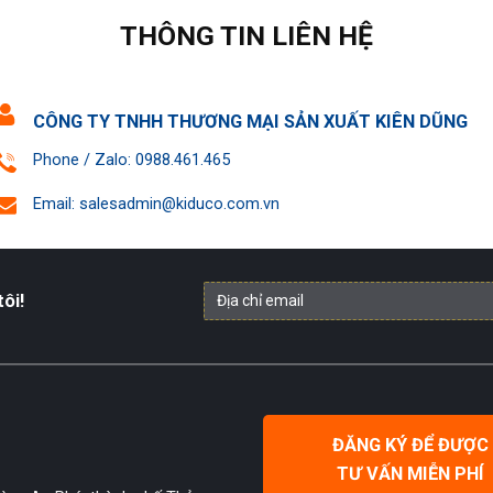
THÔNG TIN LIÊN HỆ
CÔNG TY TNHH THƯƠNG MẠI SẢN XUẤT KIÊN DŨNG
Phone / Zalo: 0988.461.465
Email: salesadmin@kiduco.com.vn
ôi!
ĐĂNG KÝ ĐỂ ĐƯỢC
TƯ VẤN MIỄN PHÍ