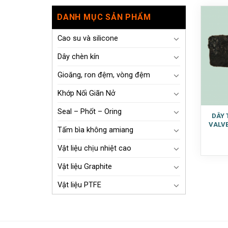
DANH MỤC SẢN PHẨM
Cao su và silicone
Dây chèn kín
Gioăng, ron đệm, vòng đệm
Khớp Nối Giãn Nở
Seal – Phốt – Oring
DÂY 
VALVE
Tấm bìa không amiang
Vật liệu chịu nhiệt cao
Vật liệu Graphite
Vật liệu PTFE