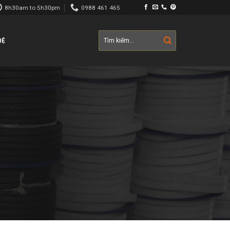
8h30am to 5h30pm
0988 461 465
Tìm
HỆ
kiếm: