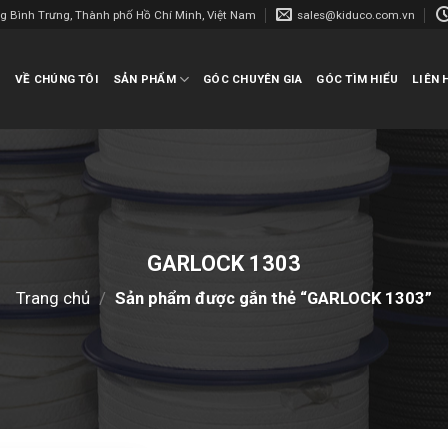
ng Bình Trưng, Thành phố Hồ Chí Minh, Việt Nam
sales@kiduco.com.vn
Ủ
VỀ CHÚNG TÔI
SẢN PHẨM
GÓC CHUYÊN GIA
GÓC TÌM HIỂU
LIÊN 
GARLOCK 1303
Trang chủ
/
Sản phẩm được gắn thẻ “GARLOCK 1303”