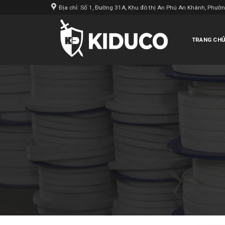
Skip
Địa chỉ: Số 1, Đường 31A, Khu đô thị An Phú An Khánh, Phườ
to
content
TRANG CH