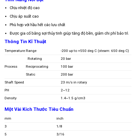
Chịu nhiệt độ cao
Chịu áp suất cao
Phù hợp với hầu hết các lưu chất
Được gia cố bằng sợi thủy tinh giúp tăng độ bền, giảm chi phí bảo trì.
Thông Tin Kĩ Thuật
Temperature Range
-200 up to +550 deg C (steam: 650 deg C)
Rotating
20 bar
Process
Reciprocating
100 bar
Static
200 bar
Shaft Speed
23 m/s in rotary
PH
2~12
Density
1.4~1.5 g/cm3
Một Vài Kích Thước Tiêu Chuẩn
mm
inch
3
1/8
5
3/16