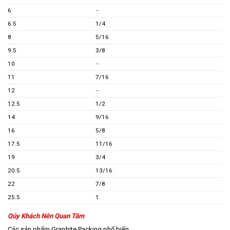
6
–
6.5
1/4
8
5/16
9.5
3/8
10
–
11
7/16
12
–
12.5
1/2
14
9/16
16
5/8
17.5
11/16
19
3/4
20.5
13/16
22
7/8
25.5
1
Qúy Khách Nên Quan Tâm
Các sản phẩm Graphite Packing phổ biến: