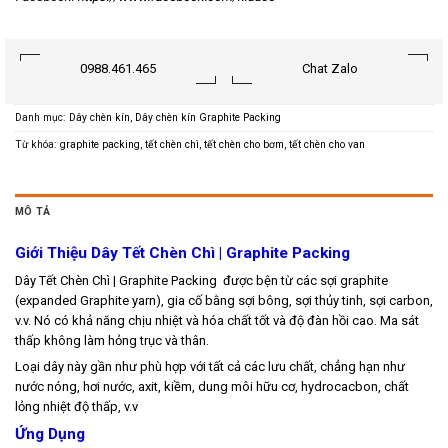
0988.461.465
Chat Zalo
Danh mục:
Dây chèn kín
,
Dây chèn kín Graphite Packing
Từ khóa:
graphite packing
,
tết chèn chì
,
tết chèn cho bơm
,
tết chèn cho van
MÔ TẢ
Giới Thiệu Dây Tết Chèn Chì | Graphite Packing
Dây Tết Chèn Chì | Graphite Packing được bện từ các sợi graphite
(expanded Graphite yarn), gia cố bằng sợi bông, sợi thủy tinh, sợi carbon,
v.v. Nó có khả năng chịu nhiệt và hóa chất tốt và độ đàn hồi cao. Ma sát
thấp không làm hỏng trục và thân.
Loại dây này gần như phù hợp với tất cả các lưu chất, chẳng hạn như
nước nóng, hơi nước, axit, kiềm, dung môi hữu cơ, hydrocacbon, chất
lỏng nhiệt độ thấp, v.v
Ứng Dụng