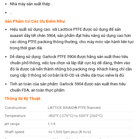
Nhà máy sản xuất thép…
…
Sản Phẩm Có Các Ưu Điểm Như:
Hiệu suất sử dụng cao: với Lacttice PTFE được sử dụng để sản
xuaasrt dây tết chèn 5904, sản phẩm đạt hiệu năng sử dụng cao hơn
các dòng PTFE packing thông thường, cho máy móc vận hành liên tục
trong thời gian dài.
Dễ dàng sử dụng: Garlock PTFE 5904 được hãng sản xuất theo tiêu
chuẩn phổ thông, việc lựa chọn và lắp đặt cực kỳ dễ dàng, thêm vào
đó là được cải tiến thành những bộ packing ring- Khách hàng chỉ cần
cung cấp 3 thông số cơ bản là ID-OD và chiều dài trục valve là đủ.
Tính an toàn của sản phẩm: Garlock 5904 được sản xuất theo tiêu
chuẩn FDA, an toàn thực phẩm.
Thông Số Kỹ Thuật:
Construction
LATTICE BRAID® PTFE filament
Temperature
-450°F (-270°C) to 500°F (260°C)
pH range
1-14
Shaft speed
to 1,500 fpm plus (8 m/s)