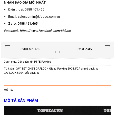
NHẬN BÁO GIÁ MỚI NHẤT
Điện thoại: 0988.461.465
Email: salesadmin@kiduco.com.vn
Zalo: 0988.461.465
Facebook:
https://www.facebook.com/kiduco
0988.461.465
Chat Zalo
Danh mục:
Dây chèn kín PTFE Packing
Từ khóa:
DÂY TẾT CHÈN GARLOCK Gland Packing 5904
,
FDA gland packing
,
GARLOCK 5904
,
ptfe packing
MÔ TẢ
MÔ TẢ SẢN PHẨM