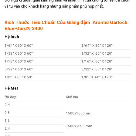
Đội ngũ kĩ thuật giàu kinh nghiệm và nhiệt tình của chúng tôi sẽ lựa chọn
và tư vấn cho khách hàng những sản phẩm phù hợp nhất.
Kích Thước Tiêu Chuẩn Của Giăng đệm Aramid Garlock
Blue-Gard® 3400
Hệ Inch
1/64” X 60” X 60”
1/64” X 60” X 120”
1/32” X 60” X 60”
1/32” X 60” X 120”
1/16” X 60” X 60”
1/16” X 60” X 120”
3/32” X 60” X 60”
3/32” X 60” X 120”
1/8” X 60” X 60”
1/8” X 60” X 120”
Hệ Met
Độ dày
Khổ bìa
0.4
0.8
1500x1500mm
1.6
1500x 3700mm
2.4