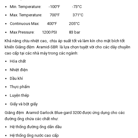
Min. Temperature: -100°F -73°C
Max. Temperature: 700°F 371°C
Continuous Max: 400°F 205°C
Max Pressure: 1200 PSI 83 bar
Khả năng chịu nhiệt cao, chịu áp suất tốt và làm kín cho mặt bích tốt
khiến Giăng đệm Aramid-SBR là lựa chọn tuyệt vời cho các dây chuyền
cao cấp tại các nhà máy trong các ngành:
Hóa chất
Nhiệt điện
Dầu khí
Thực phẩm
Luyện thép
Giấy và bột giấy
Giăng đệm Aramid Garlock Blue-gard 3200 được ứng dụng cho các
đường ống chứa các chất như:
Hệ thống đường ống dẫn dầu
Hệ thống ống nước cao cấp