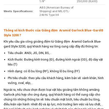
1/8”
250,000 (8,600)
ABS (American Bureau of
Meets Specifications:
Shipping) and MIL-DTL-
24696 Type II4
Thông số kích thước của Giăng đệm Aramid Garlock Blue-Gard®
Style 3200 ?
Khi yêu cầu gia công gioăng đệm từ Giăng đệm Aramid Garlock Blue-
gard Style 3200, quý khách hàng vui lòng cung cấp đầy đủ thông tin:
Tiêu chuẩn: ANSI, JIS, DIN, BS,..
Kích thước: Đường kính trong (ID), đường kính ngoài (OD), độ dày vật
liệu (T)
Hình dạng: có lỗ bu lông (RF), không lỗ bu lông (FF)
Phi tiêu chuẩn: theo yêu cầu khách hàng, kèm bản vẽ: vành khăn, hình
vuông, oval, elip,…
Ngoài ra, nếu chưa chọn được loại vật liệu gioăng tấm không amiăng
Garlock phù hợp cho ứng dụng, quý khách hàng có thể cung cấp cho
chúng tôi những thông tin về: tiêu chuẩn mặt bích, tiêu chuẩn bu lông,
điều kiện vận hành: nhiệt độ và áp lực, môi trường làm việc và lưu chất,…