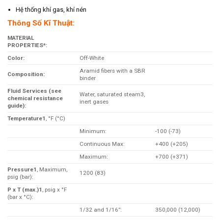
Hệ thống khí gas, khí nén
Thông Số Kĩ Thuật:
MATERIAL
PROPERTIES*:
Color:
Off-White
Aramid fibers with a SBR
Composition:
binder
Fluid Services (see
Water, saturated steam3,
chemical resistance
inert gases
guide):
Temperature1
, °F (°C)
Minimum:
-100 (-73)
Continuous Max:
+400 (+205)
Maximum:
+700 (+371)
Pressure1
, Maximum,
1200 (83)
psig (bar):
P x T (max.)1
, psig x °F
(bar x °C):
1/32 and 1/16”:
350,000 (12,000)