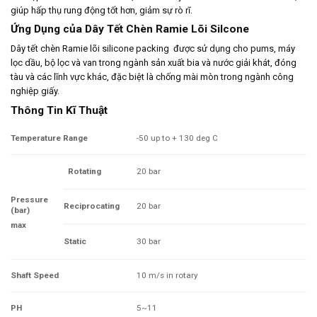
giúp hấp thụ rung động tốt hơn, giảm sự rò rĩ.
Ứng Dụng của Dây Tết Chèn Ramie Lõi Silcone
Dây tết chèn Ramie lõi silicone packing được sử dụng cho pums, máy
lọc dầu, bộ lọc và van trong ngành sản xuất bia và nước giải khát, đóng
tàu và các lĩnh vực khác, đặc biệt là chống mài mòn trong ngành công
nghiệp giấy.
Thông Tin Kĩ Thuật
Temperature Range
-50 up to + 130 deg C
Rotating
20 bar
Pressure
Reciprocating
20 bar
(bar)
max
Static
30 bar
Shaft Speed
10 m/s in rotary
PH
5~11