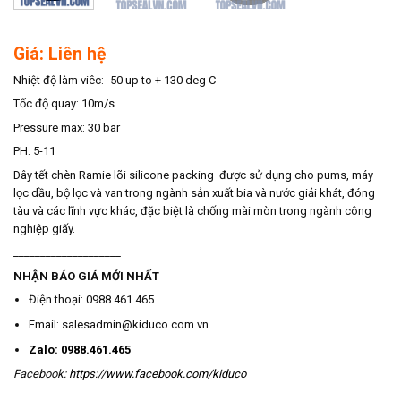
Giá: Liên hệ
Nhiệt độ làm viêc: -50 up to + 130 deg C
Tốc độ quay: 10m/s
Pressure max: 30 bar
PH: 5-11
Dây tết chèn Ramie lõi silicone packing được sử dụng cho pums, máy
lọc dầu, bộ lọc và van trong ngành sản xuất bia và nước giải khát, đóng
tàu và các lĩnh vực khác, đặc biệt là chống mài mòn trong ngành công
nghiệp giấy.
____________________
NHẬN BÁO GIÁ MỚI NHẤT
Điện thoại: 0988.461.465
Email: salesadmin@kiduco.com.vn
Zalo: 0988.461.465
Facebook:
https://www.facebook.com/kiduco