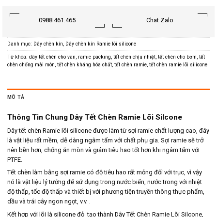
0988.461.465
Chat Zalo
Danh mục:
Dây chèn kín
,
Dây chèn kín Ramie lõi silicone
Từ khóa:
dây tết chèn cho van
,
ramie packing
,
tết chèn chịu nhiệt
,
tết chèn cho bơm
,
tết
chèn chống mài mòn
,
tết chèn kháng hóa chất
,
tết chèn ramie
,
tết chèn ramie lõi silicone
MÔ TẢ
Thông Tin Chung Dây Tết Chèn Ramie Lõi Silcone
Dây tết chèn Ramie lõi silicone được làm từ sợi ramie chất lượng cao, đây
là vật liệu rất mềm, dễ dàng ngâm tẩm với chất phụ gia. Sợi ramie sẽ trở
nên bền hơn, chống ăn mòn và giảm tiêu hao tốt hơn khi ngâm tẩm với
PTFE.
Tết chèn làm bằng sợi ramie có độ tiêu hao rất mỏng đối với trục, vì vậy
nó là vật liệu lý tưởng để sử dụng trong nước biển, nước trong với nhiệt
độ thấp, tốc độ thấp và thiết bị với phương tiện truyền thông thực phẩm,
dầu và trái cây ngon ngọt, v.v. .
Kết hợp với lõi là silicone đỏ tạo thành Dây Tết Chèn Ramie Lõi Silcone,