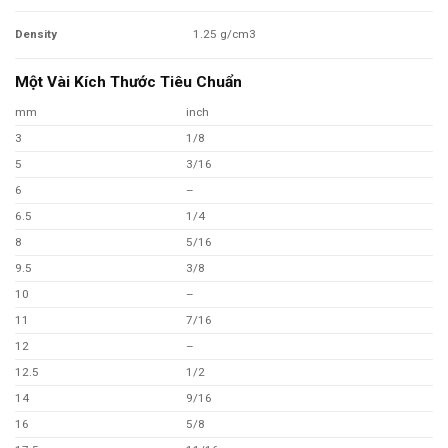
Density
1.25 g/cm3
Một Vài Kích Thước Tiêu Chuẩn
mm
inch
3
1/8
5
3/16
6
–
6.5
1/4
8
5/16
9.5
3/8
10
–
11
7/16
12
–
12.5
1/2
14
9/16
16
5/8