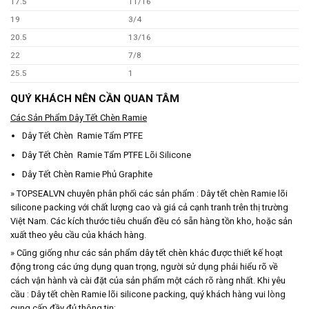
17.5
11/16
19
3/4
20.5
13/16
22
7/8
25.5
1
QUÝ KHÁCH NÊN CẦN QUAN TÂM
Các Sản Phẩm Dây Tết Chèn Ramie
Dây Tết Chèn Ramie Tẩm PTFE
Dây Tết Chèn Ramie Tẩm PTFE Lõi Silicone
Dây Tết Chèn Ramie Phủ Graphite
» TOPSEALVN chuyên phân phối các sản phẩm : Dây tết chèn Ramie lõi
silicone packing với chất lượng cao và giá cả cạnh tranh trên thị trường
Việt Nam. Các kích thước tiêu chuẩn đều có sẵn hàng tồn kho, hoặc sản
xuất theo yêu cầu của khách hàng.
» Cũng giống như các sản phẩm dây tết chèn khác được thiết kế hoạt
động trong các ứng dụng quan trọng, người sử dụng phải hiểu rõ về
cách vận hành và cài đặt của sản phẩm một cách rõ ràng nhất. Khi yêu
cầu : Dây tết chèn Ramie lõi silicone packing, quý khách hàng vui lòng
cung cấp đầy đủ thông tin: