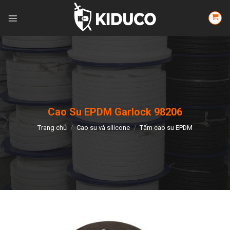
Skip
to
content
Cao Su EPDM Garlock 98206
Trang chủ
/
Cao su và silicone
/
Tấm cao su EPDM