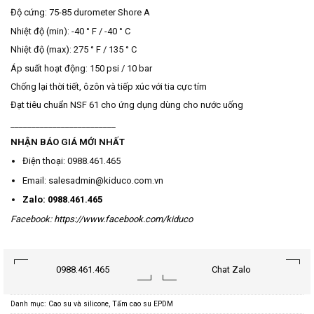
Độ cứng: 75-85 durometer Shore A
Nhiệt độ (min): -40 ° F / -40 ° C
Nhiệt độ (max): 275 ° F / 135 ° C
Áp suất hoạt động: 150 psi / 10 bar
Chống lại thời tiết, ôzôn và tiếp xúc với tia cực tím
Đạt tiêu chuẩn NSF 61 cho ứng dụng dùng cho nước uống
_________________________
NHẬN BÁO GIÁ MỚI NHẤT
Điện thoại: 0988.461.465
Email: salesadmin@kiduco.com.vn
Zalo: 0988.461.465
Facebook:
https://www.facebook.com/kiduco
0988.461.465
Chat Zalo
Danh mục:
Cao su và silicone
,
Tấm cao su EPDM