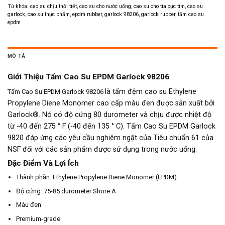
Từ khóa:
cao su chịu thời tiết
,
cao su cho nước uống
,
cao su cho tia cực tím
,
cao su
garlock
,
cao su thực phẩm
,
epdm rubber
,
garlock 98206
,
garlock rubber
,
tấm cao su
epdm
MÔ TẢ
Giới Thiệu Tấm Cao Su EPDM Garlock 98206
là tấm đệm cao su Ethylene
Tấm Cao Su EPDM Garlock 98206
Propylene Diene Monomer cao cấp màu đen được sản xuất bởi
Garlock®. Nó có độ cứng 80 durometer và chịu được nhiệt độ
từ -40 đến 275 ° F (-40 đến 135 ° C). Tấm Cao Su EPDM Garlock
9820 đáp ứng các yêu cầu nghiêm ngặt của Tiêu chuẩn 61 của
NSF đối với các sản phẩm được sử dụng trong nước uống.
Đặc Điểm Và Lợi Ích
Thành phần: Ethylene Propylene Diene Monomer (EPDM)
Độ cứng: 75-85 durometer Shore A
Màu đen
Premium-grade