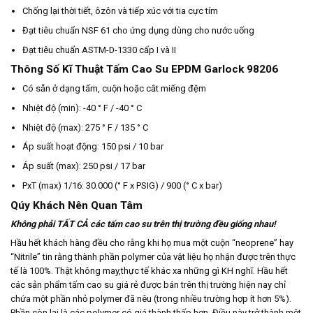
Chống lại thời tiết, ôzôn và tiếp xúc với tia cực tím
Đạt tiêu chuẩn NSF 61 cho ứng dụng dùng cho nước uống
Đạt tiêu chuẩn ASTM-D-1330 cấp I và II
Thông Số Kĩ Thuật Tấm Cao Su
EPDM Garlock 98206
Có sẵn ở dạng tấm, cuộn hoặc cắt miếng đệm
Nhiệt độ (min): -40 ° F / -40 ° C
Nhiệt độ (max): 275 ° F / 135 ° C
Áp suất hoạt động: 150 psi / 10 bar
Áp suất (max): 250 psi / 17 bar
PxT (max) 1/16: 30.000 (° F x PSIG) / 900 (° C x bar)
Qúy Khách Nên Quan Tâm
Không phải TẤT CẢ các tấm cao su trên thị trường đều giống nhau!
Hầu hết khách hàng đều cho rằng khi họ mua một cuộn “neoprene” hay
“Nitrile” tin rằng thành phần polymer của vật liệu họ nhận được trên thực
tế là 100%. Thật không may,thực tế khác xa những gì KH nghĩ. Hầu hết
các sản phẩm tấm cao su giá rẻ được bán trên thị trường hiện nay chỉ
chứa một phần nhỏ polymer đã nêu (trong nhiều trường hợp ít hơn 5%).
Phần còn lại là các polymer có giá thành thấp hơn. Điều này trở thành một