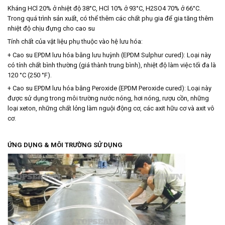
Kháng HCl 20% ở nhiệt độ 38°C, HCl 10% ở 93°C, H2SO4 70% ở 66°C.
Trong quá trình sản xuất, có thể thêm các chất phụ gia để gia tăng thêm
nhiệt độ chịu đựng cho cao su
Tính chất của vật liệu phụ thuộc vào hệ lưu hóa:
+ Cao su EPDM lưu hóa bằng lưu huỳnh (EPDM Sulphur cured): Loại này
có tính chất bình thường (giá thành trung bình), nhiệt độ làm việc tối đa là
120 °C (250 °F).
+ Cao su EPDM lưu hóa bằng Peroxide (EPDM Peroxide cured): Loại này
được sử dụng trong môi trường nước nóng, hơi nóng, rượu cồn, những
loại xeton, những chất lỏng làm nguội động cơ, các axit hữu cơ và axit vô
cơ.
ỨNG DỤNG & MÔI TRƯỜNG SỬ DỤNG