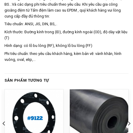
BS…Và các dạng phi tiêu chuẩn theo yêu cầu. Khi yêu cầu gia công
gioăng đệm từ Tấm đệm làm cao su EPDM , quý khách hàng vui lòng
cung cấp đầy đủ thông tin:
Tiêu chuẩn: ANSI, JIS, DIN, BS,..
Kích thước: Đường kính trong (ID), đường kính ngoài (OD), độ dày vật liệu
(T)
Hình dạng: có lỗ bu lông (RF), không lỗ bu lông (FF)
Phi tiêu chuẩn: theo yêu cầu khách hàng, kèm bản vẽ: vành khăn, hình
vuông, oval, elip,…
SẢN PHẨM TƯƠNG TỰ