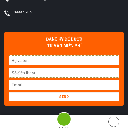
0988.461.465
ĐĂNG KÝ ĐỂ ĐƯỢC
TƯ VẤN MIỄN PHÍ
Copyright 2026 ©
CÔNG TY TNHH THƯƠNG MẠI SẢN XUẤT KIÊN DŨNG