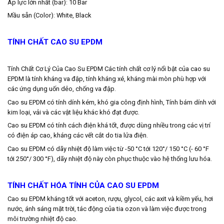
Áp lực lớn nhất (bar): 10 Bar
Mầu sẵn (Color): White, Black
TÍNH CHẤT CAO SU EPDM
Tính Chất Cơ Lý Của Cao Su EPDM Các tính chất cơ lý nổi bật của cao su
EPDM là tính kháng va đập, tính kháng xé, kháng mài mòn phù hợp với
các ứng dụng uốn dẻo, chống va đập.
Cao su EPDM có tính dính kém, khó gia công định hình, Tính bám dính với
kim loại, vải và các vật liệu khác khó đạt được.
Cao su EPDM có tính cách điện khá tốt, được dùng nhiều trong các vị trí
có điện áp cao, kháng các vết cắt do tia lửa điện.
Cao su EPDM có dãy nhiệt độ làm việc từ -50 °C tới 120°/ 150 °C (- 60 °F
tới 250°/ 300 °F), dãy nhiệt độ này còn phục thuộc vào hệ thống lưu hóa.
TÍNH CHẤT HÓA TÍNH CỦA CAO SU EPDM
Cao su EPDM kháng tốt với aceton, rượu, glycol, các axit và kiềm yếu, hơi
nước, ánh sáng mặt trời, tác động của tia ozon và làm việc được trong
môi trường nhiệt độ cao.