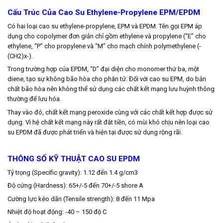
Cấu Trúc Của Cao Su Ethylene-Propylene EPM/EPDM
Có hai loại cao su ethylene-propylene, EPM và EPDM. Tên gọi EPM áp
dụng cho copolymer đơn giản chỉ gồm ethylene và propylene (“E” cho
ethylene, “P” cho propylene và “M” cho mạch chính polymethylene (-
(CH2)x-).
Trong trường hợp của EPDM, “D” đại diện cho monomer thứ ba, một
diene, tạo sự không bão hòa cho phân tử. Đối với cao su EPM, do bản
chất bão hòa nên không thể sử dụng các chất kết mạng lưu huỳnh thông
thường để lưu hóa.
Thay vào đó, chất kết mạng peroxide cùng với các chất kết hợp được sử
dụng. Vì hệ chất kết mạng này rất đắt tiền, có mùi khó chịu nên loại cao
su EPDM đã được phát triển và hiện tại được sử dụng rộng rãi.
THÔNG SỐ KỸ THUẬT CAO SU EPDM
Tỷ trọng (Specific gravity): 1.12 đến 1.4 g/cm3
Độ cứng (Hardness): 65+/-5 đến 70+/-5 shore A
Cường lực kéo dãn (Tensile strength): 8 đến 11 Mpa
Nhiệt độ hoạt động: -40 – 150 độ C