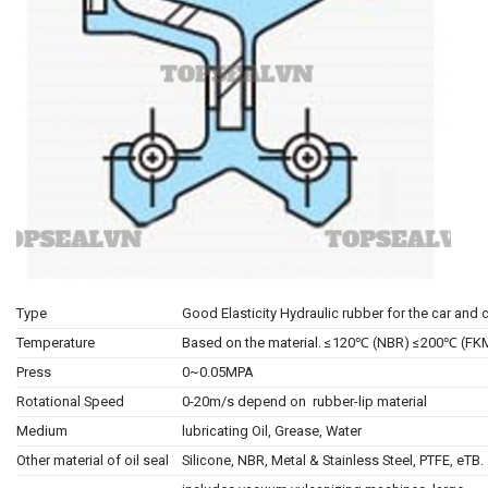
Type
Good Elasticity Hydraulic rubber for the car and 
Temperature
Based on the material. ≤120℃ (NBR) ≤200℃ (FK
Press
0~0.05MPA
Rotational Speed
0-20m/s depend on rubber-lip material
Medium
lubricating Oil, Grease, Water
Other material of oil seal
Silicone, NBR, Metal & Stainless Steel, PTFE, eTB.