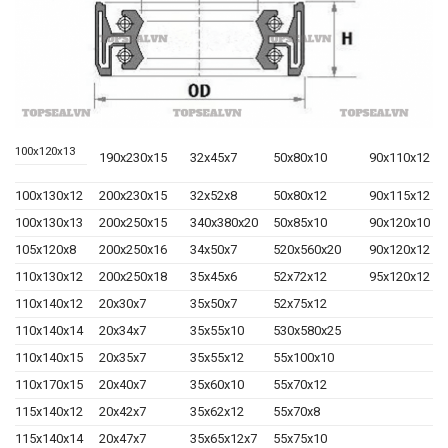
100x120x13
190x230x15
32x45x7
50x80x10
90x110x12
100x130x12
200x230x15
32x52x8
50x80x12
90x115x12
100x130x13
200x250x15
340x380x20
50x85x10
90x120x10
105x120x8
200x250x16
34x50x7
520x560x20
90x120x12
110x130x12
200x250x18
35x45x6
52x72x12
95x120x12
110x140x12
20x30x7
35x50x7
52x75x12
110x140x14
20x34x7
35x55x10
530x580x25
110x140x15
20x35x7
35x55x12
55x100x10
110x170x15
20x40x7
35x60x10
55x70x12
115x140x12
20x42x7
35x62x12
55x70x8
115x140x14
20x47x7
35x65x12x7
55x75x10