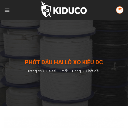
Skip
to
content
PHỚT DẦU HAI LÒ XO KIỂU DC
Trang chủ
/
Seal – Phốt – Oring
/
Phốt dầu