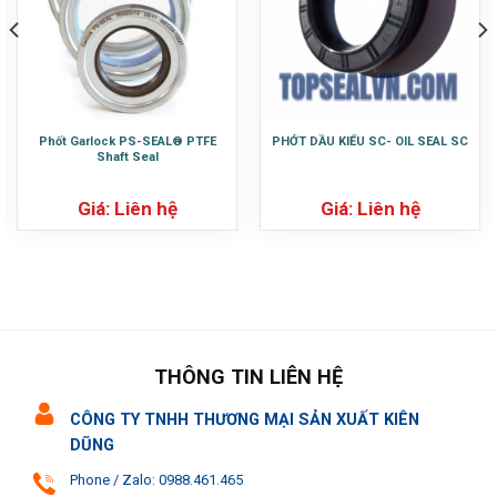
Phốt Garlock PS-SEAL® PTFE
PHỚT DẦU KIỂU SC- OIL SEAL SC
Shaft Seal
Giá: Liên hệ
Giá: Liên hệ
THÔNG TIN LIÊN HỆ
CÔNG TY TNHH THƯƠNG MẠI SẢN XUẤT KIÊN
DŨNG
Phone / Zalo: 0988.461.465