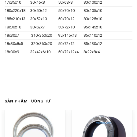
17x35x10
30x46x8
50x68x8
80x100x12
180x220x18
30x50x12
50x70x10
80x105x10
185x210x13
30x52x10
50x70x12
80x125x10
18x30x10
30x62x7
50x72x10
95x145x10
18x30x7
310x350x20
95x145x13
85x110x12
18x30x8x5
320x360x20
50x72x12
85x130x12
18x30x9
32x42x6/10
50x72x12x4
8x22x8x4
SẢN PHẨM TƯƠNG TỰ