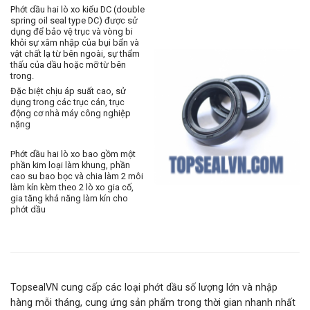
Phớt dầu hai lò xo kiểu DC (double
spring oil seal type DC) được sử
dụng để bảo vệ trục và vòng bi
khỏi sự xâm nhập của bụi bẩn và
vật chất lạ từ bên ngoài, sự thẩm
thấu của dầu hoặc mỡ từ bên
trong.
Đặc biệt chịu áp suất cao, sử
dụng trong các trục cán, trục
động cơ nhà máy công nghiệp
nặng
Phớt dầu hai lò xo bao gồm một
phần kim loại làm khung, phần
cao su bao bọc và chia làm 2 môi
làm kín kèm theo 2 lò xo gia cố,
gia tăng khả năng làm kín cho
phớt dầu
TopsealVN cung cấp các loại phớt dầu số lượng lớn và nhập
hàng mỗi tháng, cung ứng sản phẩm trong thời gian nhanh nhất