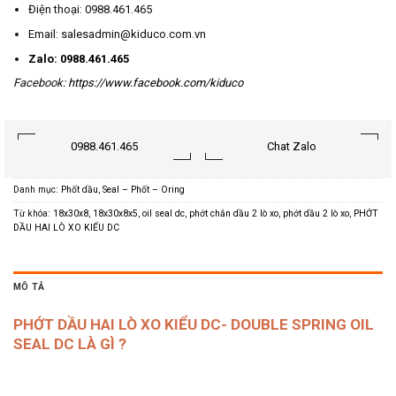
Điện thoại: 0988.461.465
Email: salesadmin@kiduco.com.vn
Zalo: 0988.461.465
Facebook:
https://www.facebook.com/kiduco
0988.461.465
Chat Zalo
Danh mục:
Phốt dầu
,
Seal – Phốt – Oring
Từ khóa:
18x30x8
,
18x30x8x5
,
oil seal dc
,
phớt chắn dầu 2 lò xo
,
phớt dầu 2 lò xo
,
PHỚT
DẦU HAI LÒ XO KIỂU DC
MÔ TẢ
PHỚT DẦU HAI LÒ XO KIỂU DC- DOUBLE SPRING OIL
SEAL DC LÀ GÌ ?