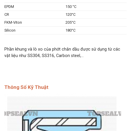
EPDM
150 °C
CR
120°C
FKM-Viton
205°C
Silicon
180°C
Phần khung và lò xo của phớt chắn dầu được sử dụng từ các
vật liệu như SS304, SS316, Carbon steel,…
Thông Số Kỹ Thuật