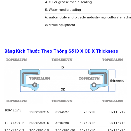
4. Oil or grease media sealing
5. Water media sealing
6. automobile, motorcycle, industry, agricultural machiner
exercise equipment.
Bảng Kích Thước Theo Thông Số ID X OD X Thickness
100x120x13
190x230x15
32x45x7
50x80x10
90x110x12
100x130x12
200x230x15
32x52x8
50x80x12
90x115x12
100x130x13
200x250x15
340x380x20
50x85x10
90x120x10