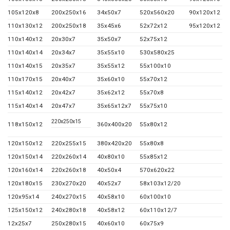
105x120x8
200x250x16
34x50x7
520x560x20
90x120x12
110x130x12
200x250x18
35x45x6
52x72x12
95x120x12
110x140x12
20x30x7
35x50x7
52x75x12
110x140x14
20x34x7
35x55x10
530x580x25
110x140x15
20x35x7
35x55x12
55x100x10
110x170x15
20x40x7
35x60x10
55x70x12
115x140x12
20x42x7
35x62x12
55x70x8
115x140x14
20x47x7
35x65x12x7
55x75x10
220x250x15
118x150x12
360x400x20
55x80x12
120x150x12
220x255x15
380x420x20
55x80x8
120x150x14
220x260x14
40x80x10
55x85x12
120x160x14
220x260x18
40x50x4
570x620x22
120x180x15
230x270x20
40x52x7
58x103x12/20
120x95x14
240x270x15
40x58x10
60x100x10
125x150x12
240x280x18
40x58x12
60x110x12/7
12x25x7
250x280x15
40x60x10
60x75x9