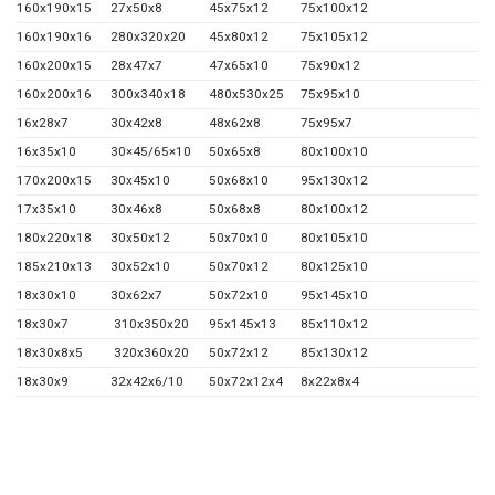
160x190x15
27x50x8
45x75x12
75x100x12
160x190x16
280x320x20
45x80x12
75x105x12
160x200x15
28x47x7
47x65x10
75x90x12
160x200x16
300x340x18
480x530x25
75x95x10
16x28x7
30x42x8
48x62x8
75x95x7
16x35x10
30×45/65×10
50x65x8
80x100x10
170x200x15
30x45x10
50x68x10
95x130x12
17x35x10
30x46x8
50x68x8
80x100x12
180x220x18
30x50x12
50x70x10
80x105x10
185x210x13
30x52x10
50x70x12
80x125x10
18x30x10
30x62x7
50x72x10
95x145x10
18x30x7
310x350x20
95x145x13
85x110x12
18x30x8x5
320x360x20
50x72x12
85x130x12
18x30x9
32x42x6/10
50x72x12x4
8x22x8x4