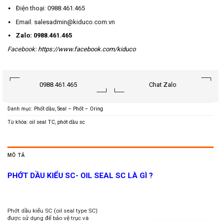
Điện thoại: 0988.461.465
Email: salesadmin@kiduco.com.vn
Zalo: 0988.461.465
Facebook:
https://www.facebook.com/kiduco
0988.461.465
Chat Zalo
Danh mục:
Phốt dầu
,
Seal – Phốt – Oring
Từ khóa:
oil seal TC
,
phớt dầu sc
MÔ TẢ
PHỚT DẦU KIỂU SC- OIL SEAL SC LÀ GÌ ?
Phớt dầu kiểu SC (oil seal type SC)
được sử dụng để bảo vệ trục và