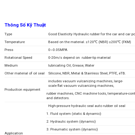
Thông Số Kỹ Thuật
Type
Good Elasticity Hydraulic rubber for the car and car p
Temperature
Based on the material. ≤120℃ (NBR) ≤200℃ (FKM)
Press
0~0.05MPA
Rotational Speed
0-20m/s depend on rubber-lip material
Medium
lubricating Oil, Grease, Water
Other material of oil seal
Silicone, NBR, Metal & Stainless Steel, PTFE, eTB.
includes vacuum vulcanizing machines, large-
scale flat vacuum vulcanizing machines,
Production equipment
rubber machines, CNC machine tools, temperature-cont
and detectors.
High-pressure hydraulic seal auto rubber oil seal
1. Fluid system (static & dynamic)
2. Hydraulic system (dynamic)
3. Pneumatic system (dynamic)
Application