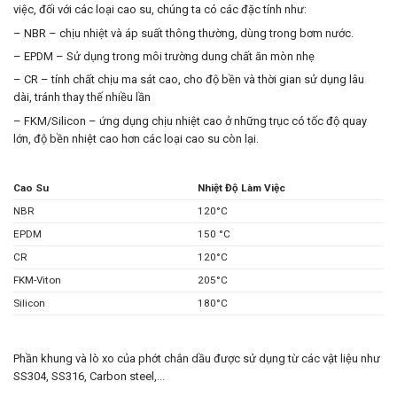
việc, đối với các loại cao su, chúng ta có các đặc tính như:
– NBR – chịu nhiệt và áp suất thông thường, dùng trong bơm nước.
– EPDM – Sử dụng trong môi trường dung chất ăn mòn nhẹ
– CR – tính chất chịu ma sát cao, cho độ bền và thời gian sử dụng lâu
dài, tránh thay thế nhiều lần
– FKM/Silicon – ứng dụng chịu nhiệt cao ở những trục có tốc độ quay
lớn, độ bền nhiệt cao hơn các loại cao su còn lại.
Cao Su
Nhiệt Độ Làm Việc
NBR
120°C
EPDM
150 °C
CR
120°C
FKM-Viton
205°C
Silicon
180°C
Phần khung và lò xo của phớt chắn dầu được sử dụng từ các vật liệu như
SS304, SS316, Carbon steel,…