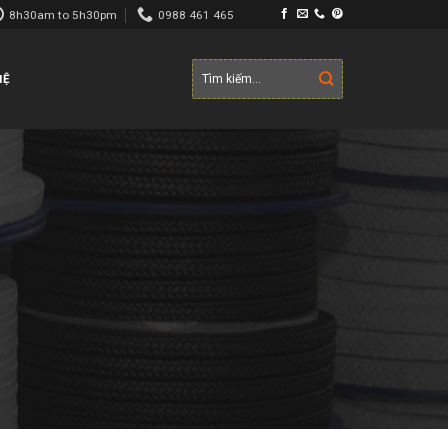
8h30am to 5h30pm
0988 461 465
Tìm
HỆ
kiếm: