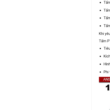
Tấm
Tấm
Tấm
Tấm
Khi yê
Tấm PT
Tiêu
Kích
Hình
Phi 