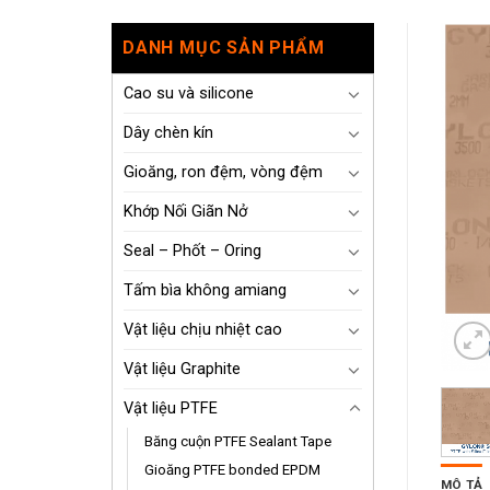
DANH MỤC SẢN PHẨM
Cao su và silicone
Dây chèn kín
Gioăng, ron đệm, vòng đệm
Khớp Nối Giãn Nở
Seal – Phốt – Oring
Tấm bìa không amiang
Vật liệu chịu nhiệt cao
Vật liệu Graphite
Vật liệu PTFE
Băng cuộn PTFE Sealant Tape
Gioăng PTFE bonded EPDM
MÔ TẢ