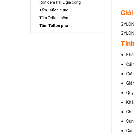
Ron đệm PTFE gia công
Tấm Teflon cứng
Giới
Tấm Teflon mềm
GYLON®
Tấm Teflon pha
GYLON®
Tín
Khả
Cải
Giả
Giả
Quy
Khả
Chị
Cun
Cải 