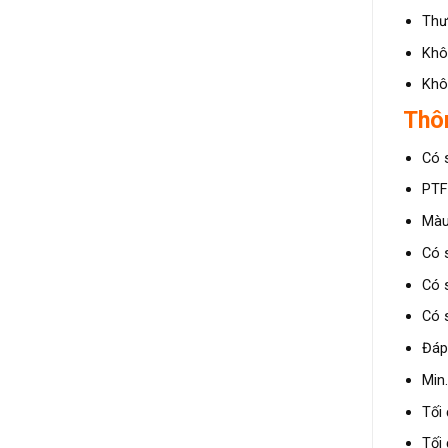
Thư
Khô
Khô
Thô
Có 
PTFE
Màu
Có 
Có 
Có 
Đáp
Min.
Tối 
Tối