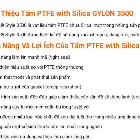
 Thiệu Tấm PTFE with Silica GYLON 3500
 Style 3500 là vật liệu tấm PTFE chứa Silica, một trong những sản p
 Style 3500 được thiết kế để sử dụng với axit mạnh, dung môi, hyd
h Năng Và Lợi Ích Của Tấm
PTFE with Silic
 năng làm kín mạnh mẽ (tight seal)
 thiện hiệu suất so với PTFE thông thường
m thất thoát và phát thải sản phẩm
m sự trượt của gasket (creep relaxation)
 trình sản xuất độc đáo giúp giảm thiểu các vấn đề về dòng lạnh (co
 năng duy trì mô-men xoắn bu lông tuyệt vời
u được nhiều loại hóa chất để kéo dài tuổi thọ trong nhiều ứng dụng 
g cấp một số kích thước tấm lớn nhất trong ngành
thiện việc sử dụng vật liệu làm giảm lãng phí