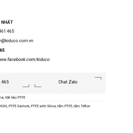
I NHẤT
.461.465
in@kiduco.com.vn
465
www.facebook.com/kiduco
1.465
Chat Zalo
pha
,
Vật liệu PTFE
 3500
,
PTFE Garlock
,
PTFE with Silica
,
tấm PTFE
,
tấm Teflon