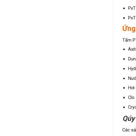
PxT 
PxT 
Ứng
Tấm PT
Axit
Dun
Hyd
Nướ
Hơi
Clo
Cry
Qúy
Các sả