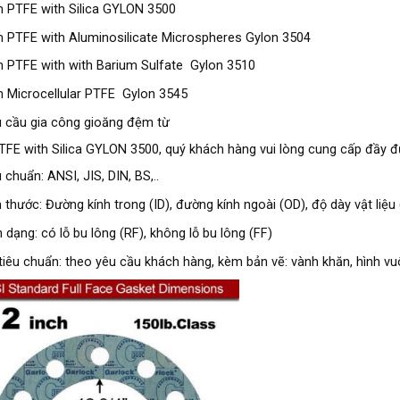
 PTFE with Silica GYLON 3500
 PTFE with Aluminosilicate Microspheres Gylon 3504
 PTFE with with Barium Sulfate Gylon 3510
 Microcellular PTFE Gylon 3545
u cầu gia công gioăng đệm từ
FE with Silica GYLON 3500, quý khách hàng vui lòng cung cấp đầy đủ
 chuẩn: ANSI, JIS, DIN, BS,..
 thước: Đường kính trong (ID), đường kính ngoài (OD), độ dày vật liệu 
 dạng: có lỗ bu lông (RF), không lỗ bu lông (FF)
tiêu chuẩn: theo yêu cầu khách hàng, kèm bản vẽ: vành khăn, hình vuôn