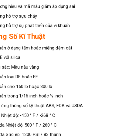
ơng hiệu và mã màu giảm áp dụng sai
ng hỗ trợ sựu cháy
ng hỗ trợ sự phát triển của vi khuẩn
ng Số Kĩ Thuật
sẵn ở dạng tấm hoặc miếng đệm cắt
 với silica
 sắc: Màu nâu vàng
sẵn loại RF hoặc FF
sẵn cho 150 lb hoặc 300 lb
sẵn trong 1/16 inch hoặc ⅛ inch
 ứng thông số kỹ thuật ABS, FDA và USDA
 Nhiệt độ: -450 ° F / -268 ° C
đa Nhiệt độ: 500 ° F / 260 ° C
 đa Sức ép: 1200 PSI / 83 thanh