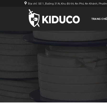
Skip
Địa chỉ: Số 1, Đường 31A, Khu đô thị An Phú An Khánh, Phườ
to
content
TRANG CH