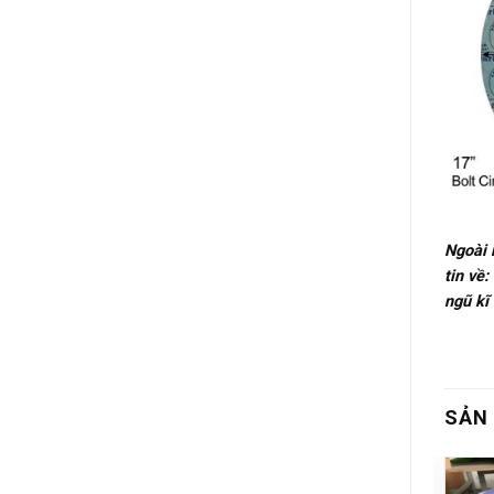
Ngoài 
tin về
ngũ kĩ
SẢN