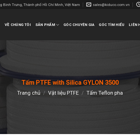
ng Bình Trưng, Thành phố Hồ Chí Minh, Việt Nam
sales@kiduco.com.vn
Ủ
VỀ CHÚNG TÔI
SẢN PHẨM
GÓC CHUYÊN GIA
GÓC TÌM HIỂU
LIÊN 
Tấm PTFE with Silica GYLON 3500
Trang chủ
/
Vật liệu PTFE
/
Tấm Teflon pha