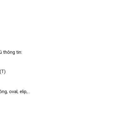
 thông tin:
(T)
g, oval, elip,…