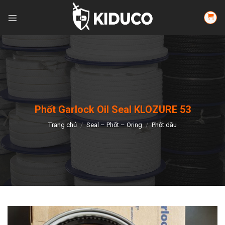
Skip
to
content
Phốt Garlock Oil Seal KLOZURE 53
Trang chủ
/
Seal – Phốt – Oring
/
Phốt dầu