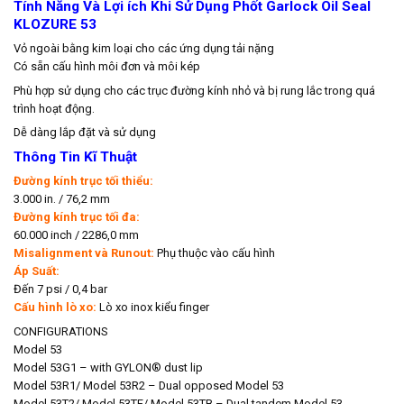
Tính Năng Và Lợi ích Khi Sử Dụng Phốt Garlock Oil Seal
KLOZURE 53
Vỏ ngoài bằng kim loại cho các ứng dụng tải nặng
Có sẵn cấu hình môi đơn và môi kép
Phù hợp sử dụng cho các trục đường kính nhỏ và bị rung lắc trong quá
trình hoạt động.
Dễ dàng lắp đặt và sử dụng
Thông Tin Kĩ Thuật
Đường kính trục tối thiểu:
3.000 in. / 76,2 mm
Đường kính trục tối đa:
60.000 inch / 2286,0 mm
Misalignment và Runout:
Phụ thuộc vào cấu hình
Áp Suất:
Đến 7 psi / 0,4 bar
Cấu hình lò xo:
Lò xo inox kiểu finger
CONFIGURATIONS
Model 53
Model 53G1 – with GYLON® dust lip
Model 53R1/ Model 53R2 – Dual opposed Model 53
Model 53T2/ Model 53TF/ Model 53TB – Dual tandem Model 53