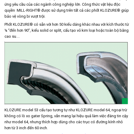
ứng yêu cầu của các ngành công nghiệp lớn. Công thức vật liệu độc
quyền MILL-RIGHT® được sử dụng trên tất cả các phốt KLOZURE® giúp
bảo vệ vòng bi vượt trội.
Phốt KLOZURE® có sẵn với hơn 50 kiểu dáng khác nhau với kích thước từ
¼ “đến hơn 90”, kiểu solid or split, cấu tạo vỏ kim loại hoặc toàn bộ bằng
cao su….
KLOZURE model 53 cấu tạo tương tự như KLOZURE model 64, ngoại trừ
không có lò xo gater Spring, vẫn mang lại hiệu quả làm việc đáng tin cậy
như model 64, nhưng thích hợp dùng cho các trục có đường kính nhỏ
hơn từ 3 inch đến 60 inch.