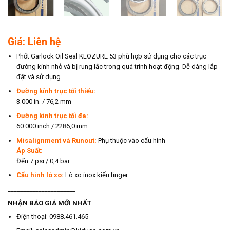
Giá: Liên hệ
Phốt Garlock Oil Seal KLOZURE 53 phù hợp sử dụng cho các trục
đường kính nhỏ và bị rung lắc trong quá trình hoạt động. Dễ dàng lắp
đặt và sử dụng.
Đường kính trục tối thiểu:
3.000 in. / 76,2 mm
Đường kính trục tối đa:
60.000 inch / 2286,0 mm
Misalignment và Runout:
Phụ thuộc vào cấu hình
Áp Suất:
Đến 7 psi / 0,4 bar
Cấu hình lò xo:
Lò xo inox kiểu finger
______________________
NHẬN BÁO GIÁ MỚI NHẤT
Điện thoại: 0988.461.465