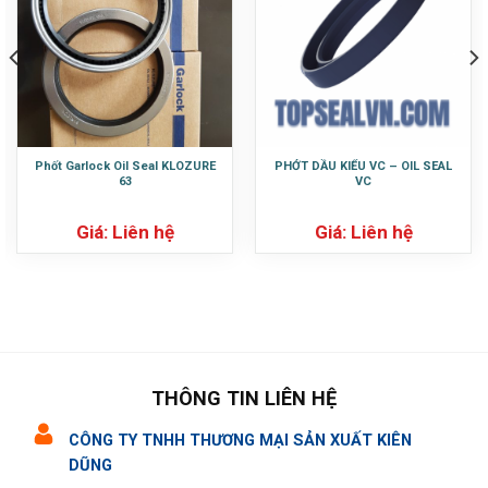
Phốt Garlock Oil Seal KLOZURE
PHỚT DẦU KIỂU VC – OIL SEAL
63
VC
Giá: Liên hệ
Giá: Liên hệ
THÔNG TIN LIÊN HỆ
CÔNG TY TNHH THƯƠNG MẠI SẢN XUẤT KIÊN
DŨNG