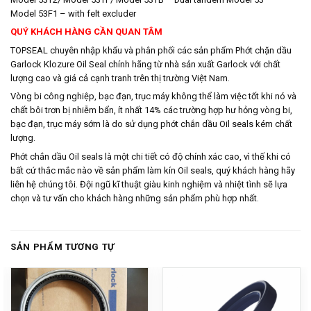
Model 53F1 – with felt excluder
QUÝ KHÁCH HÀNG CẦN QUAN TÂM
TOPSEAL chuyên nhập khẩu và phân phối các sản phẩm Phớt chặn dầu
Garlock Klozure Oil Seal chính hãng từ nhà sản xuất Garlock với chất
lượng cao và giá cả cạnh tranh trên thị trường Việt Nam.
Vòng bi công nghiệp, bạc đạn, trục máy không thể làm việc tốt khi nó và
chất bôi trơn bị nhiễm bẩn, ít nhất 14% các trường hợp hư hỏng vòng bi,
bạc đạn, trục máy sớm là do sử dụng phớt chắn dầu Oil seals kém chất
lượng.
Phớt chắn dầu Oil seals là một chi tiết có độ chính xác cao, vì thế khi có
bất cứ thắc mắc nào về sản phẩm làm kín Oil seals, quý khách hàng hãy
liên hệ chúng tôi. Đội ngũ kĩ thuật giàu kinh nghiệm và nhiệt tình sẽ lựa
chọn và tư vấn cho khách hàng những sản phẩm phù hợp nhất.
SẢN PHẨM TƯƠNG TỰ