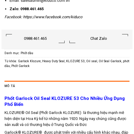
Email: salesadmin@kiduco.com.vn
Zalo: 0988.461.465
Facebook:
https://www.facebook.com/kiduco
0988.461.465
Chat Zalo
Danh mục:
Phốt dầu
Từ khóa:
Garlock Klozure
,
Heavy Duty Seal
,
KLOZURE 53
,
Oil seal
,
Oil Seal Garlock
,
phớt
dầu
,
Phốt Garlock
MÔ TẢ
Phốt Garlock Oil Seal KLOZURE 53 Cho Nhiều Ứng Dụng
Phổ Biến
KLOZURE® Oil Seal (Phốt Garlock KLOZURE) là thương hiệu mạnh mẽ
hiện diện tại Hoa Kỳ kể từ những năm 1920. Ngày nay chúng cũng được
sản xuất và có thương hiệu ở Trung Quốc và Đức
Garlock® KLOZURE® được phát triển với nhiều cấu hình khác nhau, đáp