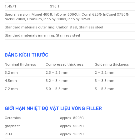
1.4571
316 Ti
Special version: Monel 400®, InConel 600®, InConel 625®, InConel X750®,
Nickel 200®, Titanium, Incoloy 800®, Incoloy 825®
Standard materials outer ring: Carbon steel, Stainless steel
Standard materials inner ring: Stainless steel
BẢNG KÍCH THƯỚC
Nominal thickness
Compressed thickness
Guide ring thickness
3.2 mm
2.3 – 2.5 mm
2 – 2.2 mm
4.5mm
3.2 – 3.4 mm
3 – 3.3 mm
7.2 mm
5.0 – 5.5 mm
5 – 5.5 mm
GIỚI HẠN NHIỆT ĐỘ VẬT LIỆU VÒNG FILLER
Ceramics
approx. 800°C
graphite*
approx. 500°C
PTFE
approx. 260°C