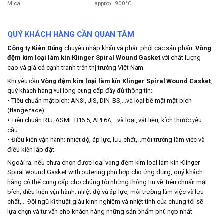
Mica
approx. 900°C
QUÝ KHÁCH HÀNG CẦN QUAN TÂM
Công ty Kiên Dũng
chuyên nhập khẩu và phân phối các sản phẩm
Vòng
đệm kim loại làm kín Klinger Spiral Wound Gasket
với chất lượng
cao và giá cả cạnh tranh trên thị trường Việt Nam.
Khi yêu cầu
Vòng đệm kim loại làm kín Klinger Spiral Wound Gasket
,
quý khách hàng vui lòng cung cấp đầy đủ thông tin:
• Tiêu chuẩn mặt bích: ANSI, JIS, DIN, BS,…và loại bề mặt mặt bích
(flange face)
• Tiêu chuẩn RTJ: ASME B16.5, API 6A,…và loại, vật liệu, kích thước yêu
cầu.
• Điều kiện vận hành: nhiệt độ, áp lực, lưu chất,…môi trường làm việc và
điều kiện lắp đặt.
Ngoài ra, nếu chưa chọn được loại vòng đệm kim loại làm kín Klinger
Spiral Wound Gasket with outering phù hợp cho ứng dụng, quý khách
hàng có thể cung cấp cho chúng tôi những thông tin về: tiêu chuẩn mặt
bích, điều kiện vận hành: nhiệt độ và áp lực, môi trường làm việc và lưu
chất,… Đội ngũ kĩ thuật giàu kinh nghiệm và nhiệt tình của chúng tôi sẽ
lựa chọn và tư vấn cho khách hàng những sản phẩm phù hợp nhất.