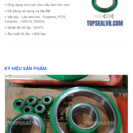
+ Ứng dụng cho các nhu cầu làm kín cao
+ Dể dàng sử dụng và lắp đặt
+ Vật liệu : Lớp làm kín : Graphite, PTFE,
Ceramic…/SS316, SS304,…
+ Nhiệt độ tối đa : 500ºC.
+ Áp suất tối đa :>400 bar
KÝ HIỆU SẢN PHẨM