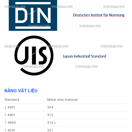
BẢNG VẬT LIỆU
Standard
Metal strip material
1.4301
304
1.4401
316
1.4404
316 L
1.4541
321